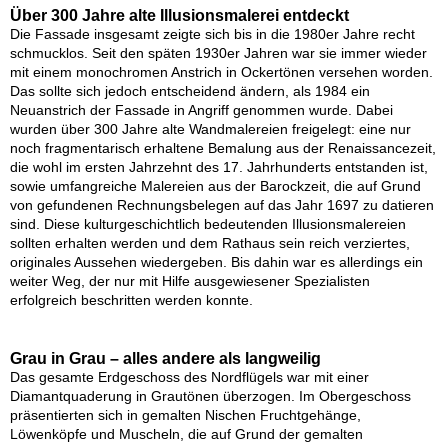
Über 300 Jahre alte Illusionsmalerei entdeckt
Die Fassade insgesamt zeigte sich bis in die 1980er Jahre recht
schmucklos. Seit den späten 1930er Jahren war sie immer wieder
mit einem monochromen Anstrich in Ockertönen versehen worden.
Das sollte sich jedoch entscheidend ändern, als 1984 ein
Neuanstrich der Fassade in Angriff genommen wurde. Dabei
wurden über 300 Jahre alte Wandmalereien freigelegt: eine nur
noch fragmentarisch erhaltene Bemalung aus der Renaissancezeit,
die wohl im ersten Jahrzehnt des 17. Jahrhunderts entstanden ist,
sowie umfangreiche Malereien aus der Barockzeit, die auf Grund
von gefundenen Rechnungsbelegen auf das Jahr 1697 zu datieren
sind. Diese kulturgeschichtlich bedeutenden Illusionsmalereien
sollten erhalten werden und dem Rathaus sein reich verziertes,
originales Aussehen wiedergeben. Bis dahin war es allerdings ein
weiter Weg, der nur mit Hilfe ausgewiesener Spezialisten
erfolgreich beschritten werden konnte.
Grau in Grau – alles andere als langweilig
Das gesamte Erdgeschoss des Nordflügels war mit einer
Diamantquaderung in Grautönen überzogen. Im Obergeschoss
präsentierten sich in gemalten Nischen Fruchtgehänge,
Löwenköpfe und Muscheln, die auf Grund der gemalten