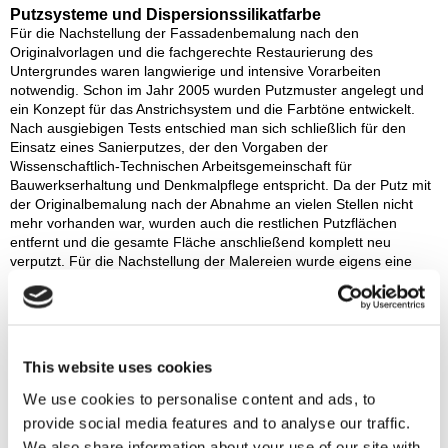
Putzsysteme und Dispersionssilikatfarbe
Für die Nachstellung der Fassadenbemalung nach den
Originalvorlagen und die fachgerechte Restaurierung des
Untergrundes waren langwierige und intensive Vorarbeiten
notwendig. Schon im Jahr 2005 wurden Putzmuster angelegt und
ein Konzept für das Anstrichsystem und die Farbtöne entwickelt.
Nach ausgiebigen Tests entschied man sich schließlich für den
Einsatz eines Sanierputzes, der den Vorgaben der
Wissenschaftlich-Technischen Arbeitsgemeinschaft für
Bauwerkserhaltung und Denkmalpflege entspricht. Da der Putz mit
der Originalbemalung nach der Abnahme an vielen Stellen nicht
mehr vorhanden war, wurden auch die restlichen Putzflächen
entfernt und die gesamte Fläche anschließend komplett neu
verputzt. Für die Nachstellung der Malereien wurde eigens eine
Dispersionssilikatfarbe entwickelt, bei der Zink-Weiß als
Weißpigment statt des heute üblichen Titandioxid zum Einsatz kam,
mit der die Malereien in Lasurtechnik, zum Teil mehrschichtig,
ausgeführt wurden. 2009 konnte dann die Nachstellung der
Fassadenbemalung abgeschlossen werden, die nun auf Grund der
This website uses cookies
aufeinander abgestimmten Putz- und Anstrichsysteme für einen
langfristigen Schutz der Fassade sorgt.
We use cookies to personalise content and ads, to
provide social media features and to analyse our traffic.
We also share information about your use of our site with