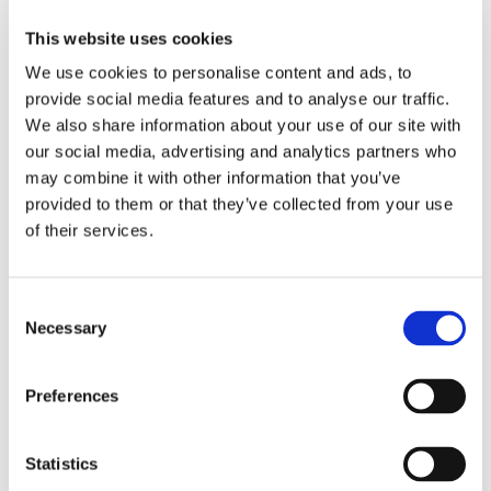
This website uses cookies
We use cookies to personalise content and ads, to
provide social media features and to analyse our traffic.
We also share information about your use of our site with
our social media, advertising and analytics partners who
may combine it with other information that you’ve
provided to them or that they’ve collected from your use
of their services.
Consent
Necessary
Selection
HINTERGRUNDWISSEN
Preferences
Neue Energie(n) durch High-Tech-Beschichtungen
High-Tech-Beschichtungssysteme für die Produktion erneuerbarrn
Energien aus Windkraft und Sonne sorgen für eine optimale
Statistics
Energieausbeute. Innovative Beschichtungssysteme versprechen
noch mehr Leistung und Nachhaltigkeit.