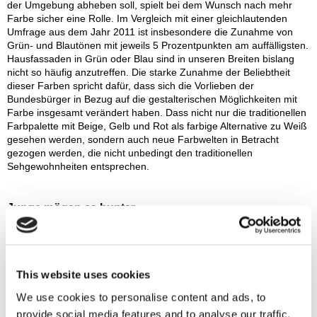
der Umgebung abheben soll, spielt bei dem Wunsch nach mehr
Farbe sicher eine Rolle. Im Vergleich mit einer gleichlautenden
Umfrage aus dem Jahr 2011 ist insbesondere die Zunahme von
Grün- und Blautönen mit jeweils 5 Prozentpunkten am auffälligsten.
Hausfassaden in Grün oder Blau sind in unseren Breiten bislang
nicht so häufig anzutreffen. Die starke Zunahme der Beliebtheit
dieser Farben spricht dafür, dass sich die Vorlieben der
Bundesbürger in Bezug auf die gestalterischen Möglichkeiten mit
Farbe insgesamt verändert haben. Dass nicht nur die traditionellen
Farbpalette mit Beige, Gelb und Rot als farbige Alternative zu Weiß
gesehen werden, sondern auch neue Farbwelten in Betracht
gezogen werden, die nicht unbedingt den traditionellen
Sehgewohnheiten entsprechen.
Junge mögen es bunter
Dabei erzielten Grün und Blau vor allem in der Gruppe der
jüngeren Befragten bis 30 Jahre die meisten Nennungen, während
Weiß sowie Gelb in der Gruppe der 60 bis 75jährigen die höchsten
Werte erreichten. Möglicherweise stehen wir in Bezug auf die
This website uses cookies
Fassadengestaltung vor einer Wende im Umgang mit Farbe. Denn
die jüngere Generation scheint bei der Wahl der Fassadenfarbigkeit
We use cookies to personalise content and ads, to
deutlich weniger Zurückhaltung zu üben als die Älteren. Das lässt
provide social media features and to analyse our traffic.
darauf schließen, dass wir in den kommenden Jahren und