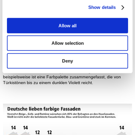
Stein, Stahl, Glas und Beton eine Rolle. Das würde das
Show details
Erscheinungsbild unserer Städte sicher bereichern und neue
Impulse für die Gestaltung des öffentlichen Raums mit Farbe
geben. Sollte dieser Trend anhalten, dürfen wir uns in Zukunft auf
buntere Städte und Straßenzüge freuen.
Allow all
Breit gefächertes Farbenspektrum
Allow selection
Unter Oberbegriffen wie Beige, Rot oder Grün und Blau verbirgt
sich jeweils ein weit gefasstes Farbspektrum. So reicht sie Spanne
bei Rot von hellen bis zu dunklen Rottönen, beinhaltet aber auch
Deny
rote Backstein- und Klinkerfassaden, wie sie vor allem in
Norddeutschland landschaftstypisch bevorzugt werden. Unter Blau
beispielsweise ist eine Farbpalette zusammengefasst, die von
Türkistönen bis zu einem dunklen Violett reicht.