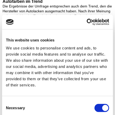
Autofarben im Trend
Die Ergebnisse der Umfrage entsprechen auch dem Trend, den die
Hersteller von Autolacken ausgemacht haben. Nach ihrer Meinung
geht auch hier der Trend eindeutig zu mehr Farbe, insbesondere
zu Blau- und Grüntönen. Dieser Mut zu mehr Farbe entspricht
einem generellen Wandel, der sich auch in den aktuellen Zahlen
des Kraftfahrt-Bundesamtes widerspiegelt. Bei den
Neuzulassungen im ersten Halbjahr 2016 verzeichnet Blau die
This website uses cookies
größten Zuwächse, auch wenn der überwiegende Anteil der
Fahrzeuge nach wie vor schwarz, silber/grau oder weiß lackiert ist.
We use cookies to personalise content and ads, to
Bemerkenswert ist die Tatsache, dass bei knapp 30 Prozent der
provide social media features and to analyse our traffic.
Befragten die beliebteste Autofarbe nicht der generellen
Lieblingsfarbe entspricht. Hier steht zwar Blau mit 12,8 Prozent
We also share information about your use of our site with
ebenfalls an der Spitze, allerdings dicht gefolgt von Silber/Grau
our social media, advertising and analytics partners who
(12,7%), Schwarz (11,3%) und Rot (11%).
may combine it with other information that you’ve
provided to them or that they’ve collected from your use
Farbige Smartphones? Lieber nicht!
of their services.
Die jeweilige Lieblingsfarbe spielt nicht in allen Lebensbereichen
eine gleich dominante Rolle. Dies wird besonders bei den
Antworten auf die Frage nach der Lieblingsfarbe für das
Consent
Smartphone deutlich. Hier dominieren die „unbunten“ Farben wie
Necessary
Selection
Schwarz (23,3%), Grau/Silber (16,2%) und Weiß (12,7%) deutlich.
Der Grund dafür scheint klar: Das Smartphone soll edel, dezent