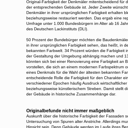
Original-Farbigkeit der Denkmäler mitentscheidend für di
der entsprechenden Gebäude ist. Jeder Zweite wünscht,
Denkmäler in ihrer ursprünglichen Farbigkeit erhalten b
beziehungsweise restauriert werden. Das ergab eine re
Umfrage unter 1.000 Bundesbürgern im Alter ab 16 Jahr
des Deutschen Lackinstituts (DLI).
50 Prozent der Bundebürger möchten die Baudenkmäler
in ihrer ursprünglichen Farbigkeit sehen, das heißt, in de
bekannten Farbwelt. 34 Prozent würden die Farbigkeit im
der Gestaltung der Umgebung abhängig machen und 13
könnten sich bei einer Renovierung eine Farbigkeit an
vorstellen, die sich an einem modernen Farbspektrum or
eines Denkmals für die Wahl der ältesten bekannten Fa
entscheidende Rolle die Farbigkeit für den Charakter ei
verschiedener Epochen häufig Ausdruck wirtschaftlicher
beziehungsweise künstlerischem Streben. Damit stellt 
der Gebäude in historische Zusammenhänge dar.
Originalbefunde nicht immer maßgeblich
Auskunft über die historische Farbigkeit der Fassade
Untersuchung von Spuren alter Anstriche. Allerdings mu
Hinsicht sein. Denn Gebäude werden im Laufe ihres Bes