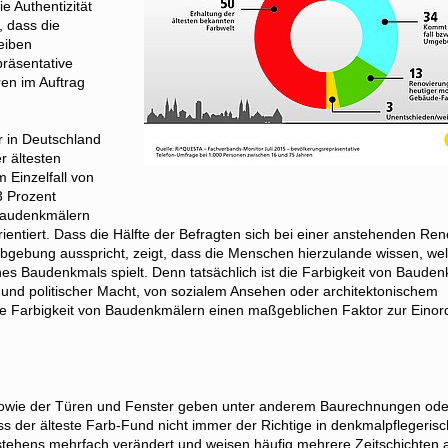
e Authentizität
 dass die
leiben
präsentative
en im Auftrag
 in Deutschland
r ältesten
 Einzelfall von
 Prozent
 Baudenkmälern
ientiert. Dass die Hälfte der Befragten sich bei einer anstehenden Re
rbgebung ausspricht, zeigt, dass die Menschen hierzulande wissen, we
nes Baudenkmals spielt. Denn tatsächlich ist die Farbigkeit von Baude
 und politischer Macht, von sozialem Ansehen oder architektonischem
die Farbigkeit von Baudenkmälern einen maßgeblichen Faktor zur Eino
n sowie der Türen und Fenster geben unter anderem Baurechnungen ode
ss der älteste Farb-Fund nicht immer der Richtige in denkmalpflegerisc
tehens mehrfach verändert und weisen häufig mehrere Zeitschichten a