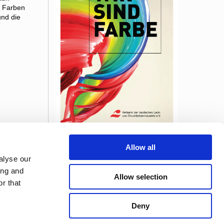
r Farben
und die
Farben, Lacke und Druckfarben stehen für
Allow all
eine bunte Welt – für Kreativität,
alyse our
Wohlfühlen und individuelles Erleben.
Farben sind Emotion, sie schützen,
ing and
Allow selection
schmücken, informieren und bieten
r that
Orientierung. Diese Broschüre zeigt
unsere vielfältige Branche und gibt einen
Überblick, welche Vorteile die
Deny
Mitgliedschaft in unserem innovativen und
starken Netzwerk hat.