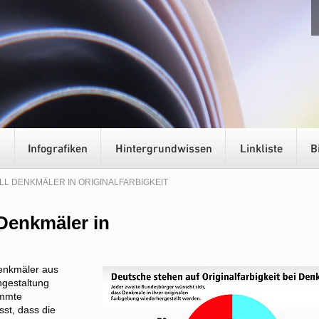
ILL DENKMÄLER IN ORIGINALFARBIGKEIT
 Denkmäler in
denkmäler aus
ngestaltung
immte
sst, dass die