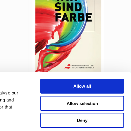
Farben, Lacke und Druckfarben stehen für
Allow all
eine bunte Welt – für Kreativität,
alyse our
Wohlfühlen und individuelles Erleben.
Farben sind Emotion, sie schützen,
ing and
Allow selection
schmücken, informieren und bieten
r that
Orientierung. Diese Broschüre zeigt
unsere vielfältige Branche und gibt einen
Überblick, welche Vorteile die
Deny
Mitgliedschaft in unserem innovativen und
starken Netzwerk hat.