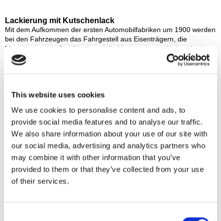
Lackierung mit Kutschenlack
Mit dem Aufkommen der ersten Automobilfabriken um 1900 werden
bei den Fahrzeugen das Fahrgestell aus Eisenträgern, die
Motorhaube aus Stahlblech und die Karosserie aus Holz gefertigt.
Vor der Lackierung müssen die Oberflächen mühevoll geglättet
werden, da die Blechteile von Hand oder mit einem mechanischen
Hammer getrieben werden. Eine komplette Wagenlackierung
dauert damals zwischen vier und acht Wochen. Mehrere
This website uses cookies
Spachtelgänge und einige Zwischenanstriche mit langen
Trocknungszeiten sind notwendig. Die Lacke werden als
We use cookies to personalise content and ads, to
Kutschenlacke bezeichnet, weil sie sich von den bislang für
provide social media features and to analyse our traffic.
Kutschen verwendeten Lacken nicht unterscheiden. Wählen kann
man zwischen Öllacken auf Leinölbasis oder – wenn es etwas
We also share information about your use of our site with
Besonderes sein soll - teuren Bernsteinlacken.
our social media, advertising and analytics partners who
may combine it with other information that you’ve
provided to them or that they’ve collected from your use
Wenige Farben zur Auswahl
Zu Beginn des 20. Jahrhunderts sind die Lackierungen längst nicht
of their services.
so beständig, wie wir das von den heutigen Fahrzeugen kennen.
Infolge der Witterungseinflüsse verzieht sich das Holz der
Karosserie, wodurch die Lackierung platzt. Sie ist auf Grund ihrer
Consent
hohen Schichtdicke nicht sehr flexibel. Eine Reparaturlackierung ist