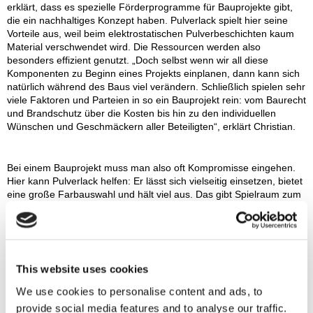
erklärt, dass es spezielle Förderprogramme für Bauprojekte gibt,
die ein nachhaltiges Konzept haben. Pulverlack spielt hier seine
Vorteile aus, weil beim elektrostatischen Pulverbeschichten kaum
Material verschwendet wird. Die Ressourcen werden also
besonders effizient genutzt. „Doch selbst wenn wir all diese
Komponenten zu Beginn eines Projekts einplanen, dann kann sich
natürlich während des Baus viel verändern. Schließlich spielen sehr
viele Faktoren und Parteien in so ein Bauprojekt rein: vom Baurecht
und Brandschutz über die Kosten bis hin zu den individuellen
Wünschen und Geschmäckern aller Beteiligten“, erklärt Christian.
Bei einem Bauprojekt muss man also oft Kompromisse eingehen.
Hier kann Pulverlack helfen: Er lässt sich vielseitig einsetzen, bietet
eine große Farbauswahl und hält viel aus. Das gibt Spielraum zum
Gestalten – von der ersten Idee bis zur letzten Bauphase. Mit
Pulverlack können Architektinnen und Architekten Lösungen finden,
die gut aussehen und praktisch sind. Außerdem ist er
umweltfreundlich, was hilft, zukunftsfähig zu bauen, ohne dabei auf
Funktionalität zu verzichten.
This website uses cookies
We use cookies to personalise content and ads, to
Pulverbeschichten – wie funktioniert das eigentlich? Wir zeigen es
provide social media features and to analyse our traffic.