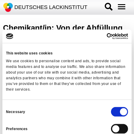
DEUTSCHES LACKINSTITUT
Chemikant/in: Von der Abfüllung
bis zur Zinkvorprobe
This website uses cookies
We use cookies to personalise content and ads, to provide social
media features and to analyse our traffic. We also share information
Um externe Inhalte anzuzeigen, aktivieren Sie bitte Cookies der
about your use of our site with our social media, advertising and
Kategorie "Marketing".
analytics partners who may combine it with other information that
Weitere Informationen finden Sie in unserer
Datenschutzerklärung
.
you’ve provided to them or that they’ve collected from your use of
their services.
Cookie-Einstellungen
Consent
Necessary
Selection
Preferences
Chemikantinnen und Chemikanten begleiten den