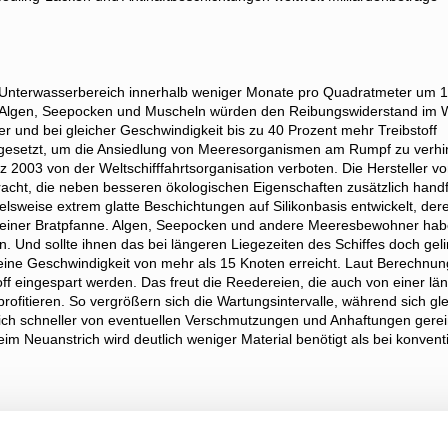
 Unterwasserbereich innerhalb weniger Monate pro Quadratmeter um 
en Algen, Seepocken und Muscheln würden den Reibungswiderstand im 
r und bei gleicher Geschwindigkeit bis zu 40 Prozent mehr Treibstoff
ingesetzt, um die Ansiedlung von Meeresorganismen am Rumpf zu verhi
z 2003 von der Weltschifffahrtsorganisation verboten. Die Hersteller v
acht, die neben besseren ökologischen Eigenschaften zusätzlich hand
elsweise extrem glatte Beschichtungen auf Silikonbasis entwickelt, der
tung einer Bratpfanne. Algen, Seepocken und andere Meeresbewohner ha
n. Und sollte ihnen das bei längeren Liegezeiten des Schiffes doch gel
f eine Geschwindigkeit von mehr als 15 Knoten erreicht. Laut Berechnu
ff eingespart werden. Das freut die Reedereien, die auch von einer lä
rofitieren. So vergrößern sich die Wartungsintervalle, während sich gle
rich schneller von eventuellen Verschmutzungen und Anhaftungen gerei
im Neuanstrich wird deutlich weniger Material benötigt als bei konvent
iffsrümpfen könnte die Entwicklung eines Lackes darstellen, bei dem d