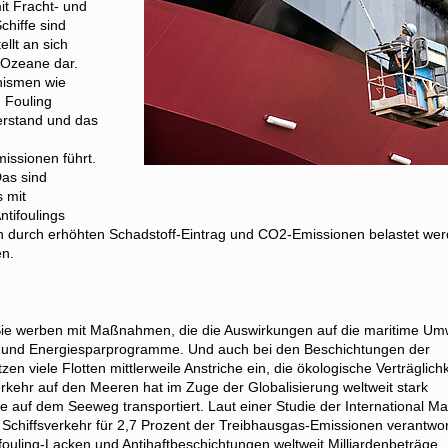
it Fracht- und
chiffe sind
llt an sich
 Ozeane dar.
nismen wie
 Fouling
erstand und das
issionen führt.
Das sind
 mit
tifoulings
ch durch erhöhten Schadstoff-Eintrag und CO2-Emissionen belastet we
en.
. Sie werben mit Maßnahmen, die die Auswirkungen auf die maritime Um
ng und Energiesparprogramme. Und auch bei den Beschichtungen der
n viele Flotten mittlerweile Anstriche ein, die ökologische Verträglichk
kehr auf den Meeren hat im Zuge der Globalisierung weltweit stark
auf dem Seeweg transportiert. Laut einer Studie der International Ma
 Schiffsverkehr für 2,7 Prozent der Treibhausgas-Emissionen verantwort
ifouling-Lacken und Antihaftbeschichtungen weltweit Milliardenbeträge