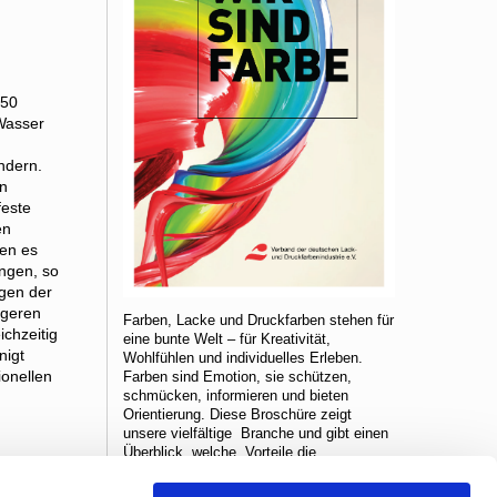
150
Wasser
ndern.
on
feste
en
ben es
ingen, so
ngen der
ngeren
Farben, Lacke und Druckfarben stehen für
ichzeitig
eine bunte Welt – für Kreativität,
nigt
Wohlfühlen und individuelles Erleben.
ionellen
Farben sind Emotion, sie schützen,
schmücken, informieren und bieten
Orientierung. Diese Broschüre zeigt
unsere vielfältige Branche und gibt einen
Überblick, welche Vorteile die
Mitgliedschaft in unserem innovativen und
ie
starken Netzwerk hat.