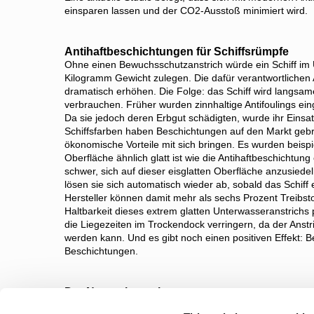
einsparen lassen und der CO2-Ausstoß minimiert wird.
Antihaftbeschichtungen für Schiffsrümpfe
Ohne einen Bewuchsschutzanstrich würde ein Schiff im
Kilogramm Gewicht zulegen. Die dafür verantwortlich
dramatisch erhöhen. Die Folge: das Schiff wird langsame
verbrauchen. Früher wurden zinnhaltige Antifoulings e
Da sie jedoch deren Erbgut schädigten, wurde ihr Einsat
Schiffsfarben haben Beschichtungen auf den Markt gebr
ökonomische Vorteile mit sich bringen. Es wurden beispi
Oberfläche ähnlich glatt ist wie die Antihaftbeschich
schwer, sich auf dieser eisglatten Oberfläche anzusiedel
lösen sie sich automatisch wieder ab, sobald das Schif
Hersteller können damit mehr als sechs Prozent Treibsto
Haltbarkeit dieses extrem glatten Unterwasseranstrichs p
die Liegezeiten im Trockendock verringern, da der Anst
werden kann. Und es gibt noch einen positiven Effekt: Be
Beschichtungen.
Der Natur abgeschaut
Der neueste Clou in Bezug auf die Beschichtung von Sch