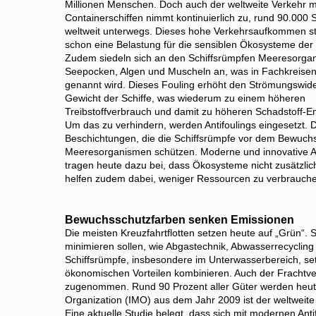
Millionen Menschen. Doch auch der weltweite Verkehr m
Containerschiffen nimmt kontinuierlich zu, rund 90.000 S
weltweit unterwegs. Dieses hohe Verkehrsaufkommen ste
schon eine Belastung für die sensiblen Ökosysteme der
Zudem siedeln sich an den Schiffsrümpfen Meeresorga
Seepocken, Algen und Muscheln an, was in Fachkreisen
genannt wird. Dieses Fouling erhöht den Strömungswid
Gewicht der Schiffe, was wiederum zu einem höheren
Treibstoffverbrauch und damit zu höheren Schadstoff-Em
Um das zu verhindern, werden Antifoulings eingesetzt. 
Beschichtungen, die die Schiffsrümpfe vor dem Bewuchs
Meeresorganismen schützen. Moderne und innovative An
tragen heute dazu bei, dass Ökosysteme nicht zusätzli
helfen zudem dabei, weniger Ressourcen zu verbrauch
Bewuchsschutzfarben senken Emissionen
Die meisten Kreuzfahrtflotten setzen heute auf „Grün“
minimieren sollen, wie Abgastechnik, Abwasserrecycli
Schiffsrümpfe, insbesondere im Unterwasserbereich, setze
ökonomischen Vorteilen kombinieren. Auch der Frachtver
zugenommen. Rund 90 Prozent aller Güter werden heute 
Organization (IMO) aus dem Jahr 2009 ist der weltweite
Eine aktuelle Studie belegt, dass sich mit modernen Ant