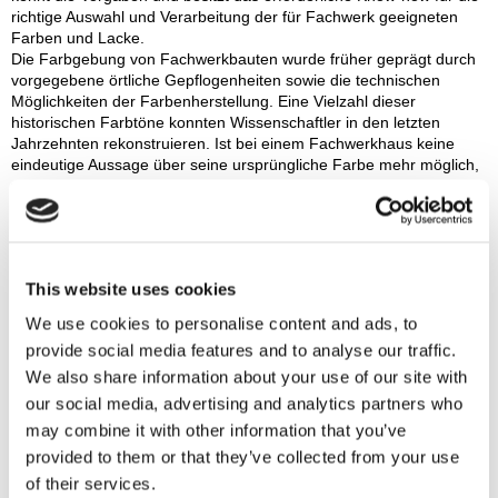
richtige Auswahl und Verarbeitung der für Fachwerk geeigneten
Farben und Lacke.
Die Farbgebung von Fachwerkbauten wurde früher geprägt durch
vorgegebene örtliche Gepflogenheiten sowie die technischen
Möglichkeiten der Farbenherstellung. Eine Vielzahl dieser
historischen Farbtöne konnten Wissenschaftler in den letzten
Jahrzehnten rekonstruieren. Ist bei einem Fachwerkhaus keine
eindeutige Aussage über seine ursprüngliche Farbe mehr möglich,
werden Balken zumeist in regionaltypischen Farbtönen gestrichen:
Im fränkischen und alemannischen Raum überwiegen stark
gesättigte rote und braune Töne. In Westfalen, Niedersachsen und
Thüringen trifft man braune, grüne und graue Farbtöne besonders
häufig an. Auch schwarzes Fachwerk ist weit verbreitet,
This website uses cookies
beispielsweise im Sauerland.
Im Kontrast zur Balkenfarbe werden wertvolle Schnitzereien meist
We use cookies to personalise content and ads, to
mehrfarbig in leuchtenden Tönen hervorgehoben. Für die Gefache
provide social media features and to analyse our traffic.
verwendet man in der Regel helle Farbtöne, wodurch die
Holzkonstruktion optisch besonders gut hervortritt. Zusätzliche
We also share information about your use of our site with
Farbakzente finden sich häufig in Form von farblich angepassten
our social media, advertising and analytics partners who
Begleitstrichen und „Ritzern“.
may combine it with other information that you’ve
provided to them or that they’ve collected from your use
Technische Anforderungen
of their services.