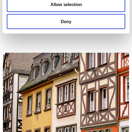
vorgegebene Substanz so weit wie möglich beibehalten werden.
Allow selection
Der Einbau einer Innendämmung sollte unter fachlicher Anleitung
erfolgen, da bauphysikalische Randbedingungen beachtet werden
müssen. Vertiefende fachliche Informationen rund um die
Deny
Renovierung und Sanierung von Fachwerkhäusern finden
Interessierte in den WTA-Merkblätttern unter www.wta.de/de.