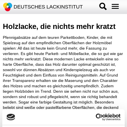
DEUTSCHES LACKINSTITUT
Holzlacke, die nichts mehr kratzt
Pfennigabsätze auf dem teuren Parkettboden, Kinder, die mit
Spielzeug auf den empfindlichen Oberflächen der Holzmöbel
spielen: All das ist heute kein Grund mehr, die Fassung zu
verlieren. Es gibt heute Parkett- und Möbellacke, die so gut wie gar
nichts mehr verkratzt. Diese modernen Lacke entwickeln eine so
harte Oberfläche, dass das Holz darunter optimal geschützt ist,
sowohl vor dünnen Absätzen und Kinderspielzeug als auch vor
Feuchtigkeit und dem Einfluss von Reinigungsmitteln. Auf Grund
ihrer Transparenz erhalten sie die Maserung und den Charakter
des Holzes und machen es gleichzeitig unempfindlich. Zudem
liegen Holzböden im Trend. Denn sie sehen nicht nur schön aus,
sondern sind robust und pflegeleicht, wenn sie richtig behandelt
werden. Sogar eine farbige Gestaltung ist möglich. Besonders
beliebt sind weiße oder pastellfarbene Oberflächen, die deckend
oder lasierend aufgetragen werden können. Dies sollte man
allerdings einem Fachmann überlassen, um eine gleichmäßige
Oberfläche und Farbgebung zu erhalten.