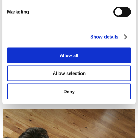
beständig gegenüber haushaltsüblichen Reinigern.
Marketing
Innovationen für das Bauen mit Holz
Zurzeit entwickeln Wissenschaftler zudem eine Holzbeschichtung,
damit Holz nicht oder nur sehr schwer brennt. Diese Beschichtung
Show details
bläht sich auf, wenn beispielsweise bei einem Feuer eine
bestimmte Temperatur überschritten wird und isoliert das darunter
liegende Holz. Dadurch kann eine zeitlang das Entzünden von
Allow all
Holzbauteilen verhindert werden. Gleichzeitig wirkt die transparente
Beschichtung wie ein normaler Holzlack und ist kratzfest und
witterungsbeständig. Damit können sich in Zukunft weitere
Allow selection
Möglichkeiten für den Einsatz von architektonisch attraktiven
Holzkonstruktionen eröffnen, die nicht umständlich ummantelt
werden müssen, um den Brandschutzbestimmungen zu genügen.
Deny