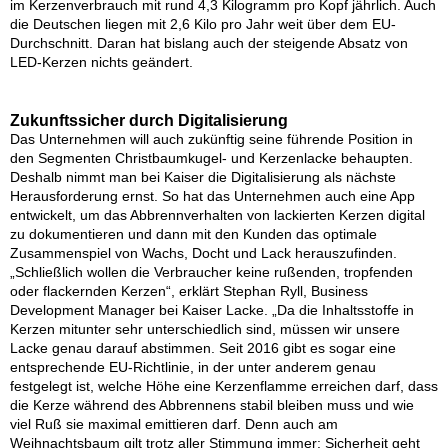
im Kerzenverbrauch mit rund 4,3 Kilogramm pro Kopf jährlich. Auch
die Deutschen liegen mit 2,6 Kilo pro Jahr weit über dem EU-
Durchschnitt. Daran hat bislang auch der steigende Absatz von
LED-Kerzen nichts geändert.
Zukunftssicher durch Digitalisierung
Das Unternehmen will auch zukünftig seine führende Position in
den Segmenten Christbaumkugel- und Kerzenlacke behaupten.
Deshalb nimmt man bei Kaiser die Digitalisierung als nächste
Herausforderung ernst. So hat das Unternehmen auch eine App
entwickelt, um das Abbrennverhalten von lackierten Kerzen digital
zu dokumentieren und dann mit den Kunden das optimale
Zusammenspiel von Wachs, Docht und Lack herauszufinden.
„Schließlich wollen die Verbraucher keine rußenden, tropfenden
oder flackernden Kerzen“, erklärt Stephan Ryll, Business
Development Manager bei Kaiser Lacke. „Da die Inhaltsstoffe in
Kerzen mitunter sehr unterschiedlich sind, müssen wir unsere
Lacke genau darauf abstimmen. Seit 2016 gibt es sogar eine
entsprechende EU-Richtlinie, in der unter anderem genau
festgelegt ist, welche Höhe eine Kerzenflamme erreichen darf, dass
die Kerze während des Abbrennens stabil bleiben muss und wie
viel Ruß sie maximal emittieren darf. Denn auch am
Weihnachtsbaum gilt trotz aller Stimmung immer: Sicherheit geht