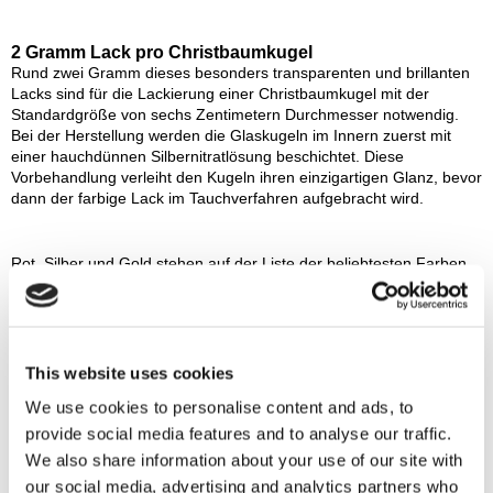
2 Gramm Lack pro Christbaumkugel
Rund zwei Gramm dieses besonders transparenten und brillanten
Lacks sind für die Lackierung einer Christbaumkugel mit der
Standardgröße von sechs Zentimetern Durchmesser notwendig.
Bei der Herstellung werden die Glaskugeln im Innern zuerst mit
einer hauchdünnen Silbernitratlösung beschichtet. Diese
Vorbehandlung verleiht den Kugeln ihren einzigartigen Glanz, bevor
dann der farbige Lack im Tauchverfahren aufgebracht wird.
Rot, Silber und Gold stehen auf der Liste der beliebtesten Farben
für Christbaumkugeln seit Jahrzehnten ganz oben. In diesem Jahr
ist auch Violett stark gefragt. „Allerdings variieren die
Farbtonwünsche von Jahr zu Jahr“, so Kaiser. „Je nach Trend und
der farblichen Gestaltung von Weihnachtskollektionen insgesamt
müssen wir die Farbtöne exakt anpassen. Der Rotton vom letzten
This website uses cookies
Jahr ist heute nicht mehr gefragt.“
We use cookies to personalise content and ads, to
provide social media features and to analyse our traffic.
Überleben in Nischenmärkten
We also share information about your use of our site with
Doch es müssen nicht nur die Farbtöne an die Kundenwünsche
our social media, advertising and analytics partners who