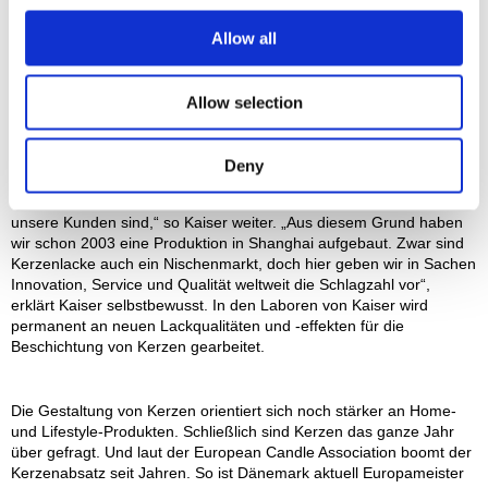
herstellen und lackieren und regionale Märkte bedienen. Dies gilt
insbesondere für Thüringen, wo traditionell Weihnachtsschmuck in
Allow all
Handarbeit hergestellt wird.
Allow selection
Das hellste Licht im Markt für Kerzenlacke
Auch auf dem Feld Kerzenlacke ist Kaiser aktiv, wo die Hersteller
ebenfalls hauptsächlich in Osteuropa und China vertreten sind.
Deny
„Um mit unseren Spezialitäten auf dem Markt bestehen und
erfolgreich sein zu können, war es notwendig, dorthin zu gehen, wo
unsere Kunden sind,“ so Kaiser weiter. „Aus diesem Grund haben
wir schon 2003 eine Produktion in Shanghai aufgebaut. Zwar sind
Kerzenlacke auch ein Nischenmarkt, doch hier geben wir in Sachen
Innovation, Service und Qualität weltweit die Schlagzahl vor“,
erklärt Kaiser selbstbewusst. In den Laboren von Kaiser wird
permanent an neuen Lackqualitäten und -effekten für die
Beschichtung von Kerzen gearbeitet.
Die Gestaltung von Kerzen orientiert sich noch stärker an Home-
und Lifestyle-Produkten. Schließlich sind Kerzen das ganze Jahr
über gefragt. Und laut der European Candle Association boomt der
Kerzenabsatz seit Jahren. So ist Dänemark aktuell Europameister