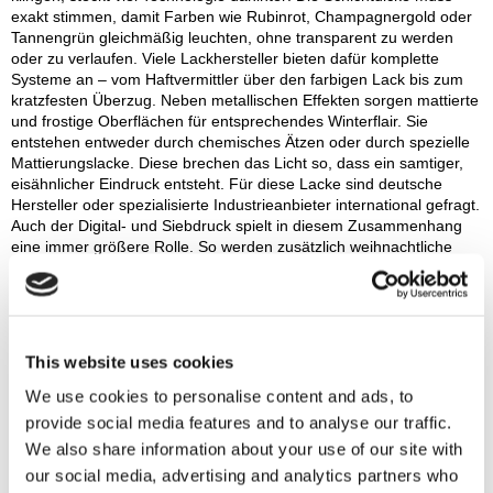
exakt stimmen, damit Farben wie Rubinrot, Champagnergold oder
Tannengrün gleichmäßig leuchten, ohne transparent zu werden
oder zu verlaufen. Viele Lackhersteller bieten dafür komplette
Systeme an – vom Haftvermittler über den farbigen Lack bis zum
kratzfesten Überzug. Neben metallischen Effekten sorgen mattierte
und frostige Oberflächen für entsprechendes Winterflair. Sie
entstehen entweder durch chemisches Ätzen oder durch spezielle
Mattierungslacke. Diese brechen das Licht so, dass ein samtiger,
eisähnlicher Eindruck entsteht. Für diese Lacke sind deutsche
Hersteller oder spezialisierte Industrieanbieter international gefragt.
Auch der Digital- und Siebdruck spielt in diesem Zusammenhang
eine immer größere Rolle. So werden zusätzlich weihnachtliche
oder winterliche Motive, Schriftzüge oder filigrane Ornamente mit
Druckfarben mit Hilfe von Sieb- oder Tampondruck direkt aufs Glas
gedruckt und anschließend UV-gehärtet. Und natürlich sind auch
bei der Herstellung von farbigen Weihnachtskerzen spezialisierte
Lackhersteller im Spiel.
This website uses cookies
We use cookies to personalise content and ads, to
Farben und Verantwortung bei Spielzeug
provide social media features and to analyse our traffic.
Kinderherzen schlagen höher, wenn sie unter dem Tannenbaum
We also share information about your use of our site with
bunte Spielsachen finden. Ob Puppenhaus, Bauklötze oder
our social media, advertising and analytics partners who
Brettspiele für Jung und Alt: Spiele und Spielgeräte wirken erst