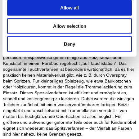
der Gesundheit steht für die Lackprofis bei Kinderspielzeug die
Allow all
Nachhaltigkeit im Fokus. Beständige Beschichtungssysteme
erhöhen die Lebensdauer. So sorgen besonders lichtechte Beizen
und Konzentrate dafür, dass die Farbtöne bei Holzspielsachen nicht
Allow selection
durch UV-Licht verblassen und ihre Leuchtkraft verlieren.
Deny
Tauchen, trommeln, spritzen
Es gibt viele Wege, um Spielgeräte bunt und farbenfroh zu
gestalten. Beispielsweise gehen einige aus Holz, Metall oder
Kunststoff in einem Farbbad regelrecht „auf Tauchstation“. Das
sogenannte Tauchverfahren ist besonders wirtschaftlich, da es hier
praktisch keinen Materialverlust gibt, wie z. B. durch Overspray
beim Spritzen. Für kleinteiliges Spielzeug, wie etwa Bauklötzchen
oder Holzfiguren, kommt in der Regel die Trommellackierung zum
Einsatz. Dieses Spezialverfahren ist effizient und ermöglicht es,
schnell und kostengünstig zu lackieren. Dabei werden die winzigen
Teilchen zunächst mit einer wasserverdünnbaren farbigen Beize
eingefärbt und anschließend mit Trommellacken veredelt – von
matten bis hochglänzende Oberflächen ist alles möglich. Für
größere und aufwendiger geformte Teile oder auch für Kindermöbel
eignet sich wiederum das Spritzverfahren – der Vielfalt an Farben
sind hier nahezu keine Grenzen gesetzt.