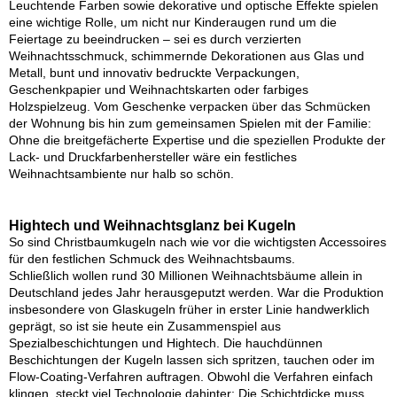
Leuchtende Farben sowie dekorative und optische Effekte spielen
eine wichtige Rolle, um nicht nur Kinderaugen rund um die
Feiertage zu beeindrucken – sei es durch verzierten
Weihnachtsschmuck, schimmernde Dekorationen aus Glas und
Metall, bunt und innovativ bedruckte Verpackungen,
Geschenkpapier und Weihnachtskarten oder farbiges
Holzspielzeug. Vom Geschenke verpacken über das Schmücken
der Wohnung bis hin zum gemeinsamen Spielen mit der Familie:
Ohne die breitgefächerte Expertise und die speziellen Produkte der
Lack- und Druckfarbenhersteller wäre ein festliches
Weihnachtsambiente nur halb so schön.
Hightech und Weihnachtsglanz bei Kugeln
So sind Christbaumkugeln nach wie vor die wichtigsten Accessoires
für den festlichen Schmuck des Weihnachtsbaums.
Schließlich wollen rund 30 Millionen Weihnachtsbäume allein in
Deutschland jedes Jahr herausgeputzt werden. War die Produktion
insbesondere von Glaskugeln früher in erster Linie handwerklich
geprägt, so ist sie heute ein Zusammenspiel aus
Spezialbeschichtungen und Hightech. Die hauchdünnen
Beschichtungen der Kugeln lassen sich spritzen, tauchen oder im
Flow-Coating-Verfahren auftragen. Obwohl die Verfahren einfach
klingen, steckt viel Technologie dahinter: Die Schichtdicke muss